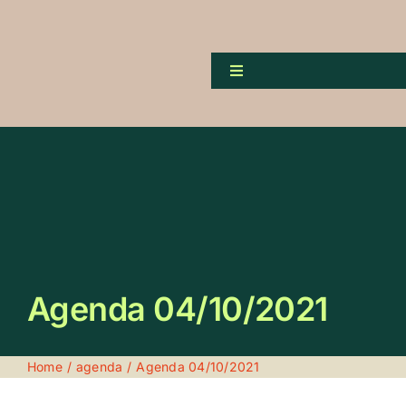
Skip
to
content
Toggle
Navigation
Pro
Orga
Pr
A
Publ
Agenda 04/10/2021
Home
agenda
Agenda 04/10/2021