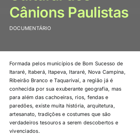
Cânions Paulistas
DOCUMENTÁRIO
Formada pelos municípios de Bom Sucesso de
Itararé, Itaberá, Itapeva, Itararé, Nova Campina,
Ribeirão Branco e Taquarivaí, a região já é
conhecida por sua exuberante geografia, mas
para além das cachoeiras, rios, fendas e
paredões, existe muita história, arquitetura,
artesanato, tradições e costumes que são
verdadeiros tesouros a serem descobertos e
vivenciados.