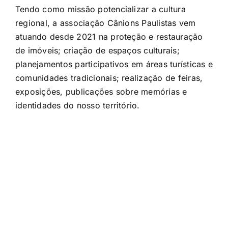
Tendo como missão potencializar a cultura
regional, a associação Cânions Paulistas vem
atuando desde 2021 na proteção e restauração
de imóveis; criação de espaços culturais;
planejamentos participativos em áreas turísticas e
comunidades tradicionais; realização de feiras,
exposições, publicações sobre memórias e
identidades do nosso território.