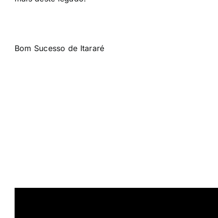
Bom Sucesso de Itararé