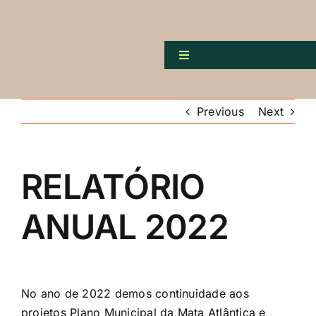
Skip
to
content
Toggle
Navigation
Pro
Orga
Previous
Next
Pr
A
RELATÓRIO
Publ
ANUAL 2022
No ano de 2022 demos continuidade aos
projetos Plano Municipal da Mata Atlântica e