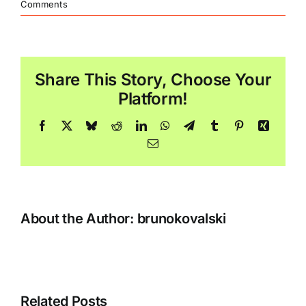
Comments
Share This Story, Choose Your
Platform!
Facebook
X
Bluesky
Reddit
LinkedIn
WhatsApp
Telegram
Tumblr
Pinterest
Xing
Email
About the Author:
brunokovalski
Related Posts