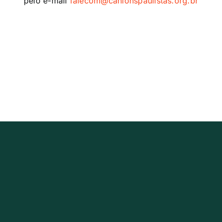
pelo e-mail
falecom@canionspaulistas.org.br